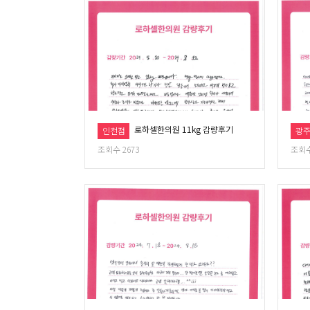
로하셀한의원 11kg 감량후기
인천점
광
조회수 2673
조회수