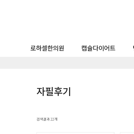
로하셀한의원
캡슐다이어트
한의원 소개
뺄타임 캡슐 다이어트
미
자필후기
한의원 시스템
지점 소개
칼럼
검색결과 22개