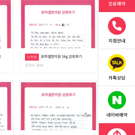
진료예약
지점안내
기
로하셀한의원 5kg 감량후기
인천점
조회수 1894
카톡상담
네이버예약