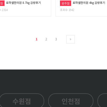
로하셀한의원 8.7kg 감량후기
로하셀한의원 4kg 감량후기
산점
광주점
 2314
조회수 1942
1
2
3
수원점
인천점