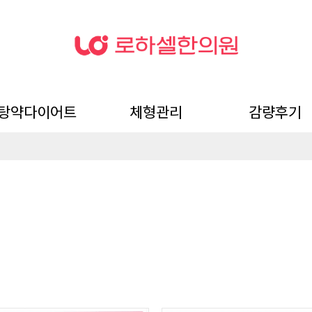
탕약다이어트
체형관리
감량후기
미탕 탕약 다이어트
뺄타임 약침
전후사진
자필후기