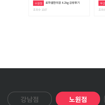
로하셀한의원 4.2kg 감량후기
수원점
부
조회수 1807
조회수
강남점
노원점