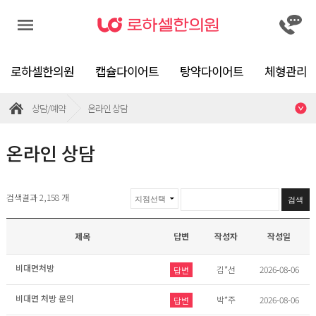
메뉴
매
로하셀한의원
캡슐다이어트
탕약다이어트
체형관리
상담/예약
온라인 상담
온라인 상담
검색결과 2,158 개
검색
제목
답변
작성자
작성일
비대면처방
김*선
2026-08-06
답변
비대면 처방 문의
박*주
2026-08-06
답변