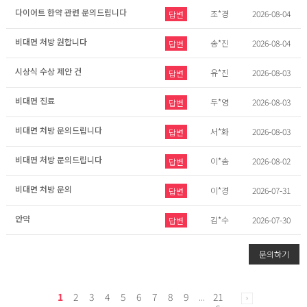
다이어트 한약 관련 문의드립니다
조*경
2026-08-04
답변
비대면 처방 원합니다
송*진
2026-08-04
답변
시상식 수상 제안 건
유*진
2026-08-03
답변
비대면 진료
두*영
2026-08-03
답변
비대면 처방 문의드립니다
서*화
2026-08-03
답변
비대면 처방 문의드립니다
이*솜
2026-08-02
답변
비대면 처방 문의
이*경
2026-07-31
답변
안약
김*수
2026-07-30
답변
문의하기
1
2
3
4
5
6
7
8
9
...
21