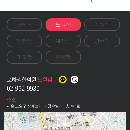
6
강남점
노원점
수원점
인천점
대전점
광주점
대구점
부산점
로하셀한의원
로하셀한의원
로하셀한의원
로하셀한의원
로하셀한의원
로하셀한의원
로하셀한의원
로하셀한의원
강남점
노원점
수원점
인천점
대전점
광주점
대구점
부산점
02-415-4475
02-952-9930
031-548-4688
032-710-8860
042-721-7545
062-716-7579
053-716-8868
051-710-7597
주소
서울 노원구 상계로 63-7 청우빌라 3층 301호