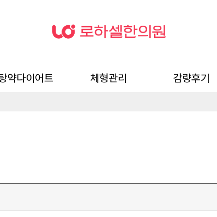
탕약다이어트
체형관리
감량후기
미탕 탕약 다이어트
뺄타임 약침
전후사진
자필후기