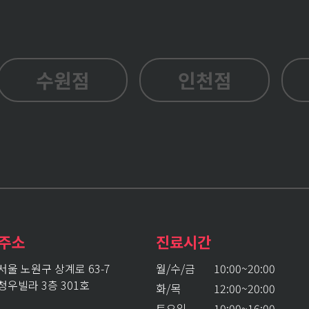
수원점
인천점
주소
진료시간
서울 노원구 상계로 63-7
월/수/금
10:00~20:00
청우빌라 3층 301호
화/목
12:00~20:00
토요일
10:00~16:00