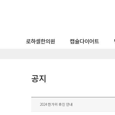
로하셀한의원
캡슐다이어트
한의원 소개
뺄타임 캡슐 다이어트
미
공지
한의원 시스템
지점 소개
칼럼
2024 한가위 휴진 안내